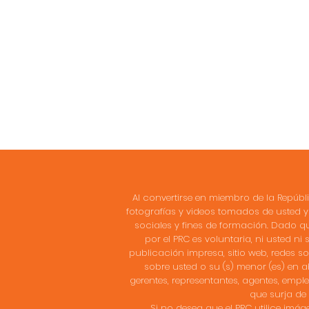
Al convertirse en miembro de la Repúbl
fotografías y videos tomados de usted y 
sociales y fines de formación. Dado q
por el PRC es voluntaria, ni usted 
publicación impresa, sitio web, redes 
sobre usted o su (s) menor (es) en a
gerentes, representantes, agentes, emp
que surja de
Si no desea que el PRC utilice imáge