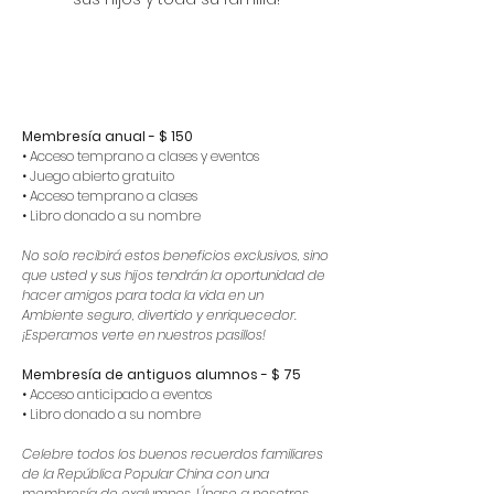
Membresía anual - $ 150
• Acceso temprano a clases y eventos
• Juego abierto gratuito
• Acceso temprano a clases
• Libro donado a su nombre
No solo recibirá estos beneficios exclusivos, sino
que usted y sus hijos tendrán la oportunidad de
hacer amigos para toda la vida en un
Ambiente seguro, divertido y enriquecedor.
¡Esperamos verte en nuestros pasillos!
Membresía de antiguos alumnos - $ 75
• Acceso anticipado a eventos
• Libro donado a su nombre
Celebre todos los buenos recuerdos familiares
de la República Popular China con una
membresía de exalumnos. Únase a nosotros