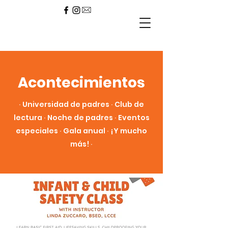
Acontecimientos
∙ Universidad de padres ∙ Club de
lectura ∙ Noche de padres ∙ Eventos
especiales ∙ Gala anual ∙ ¡Y mucho
más! ∙