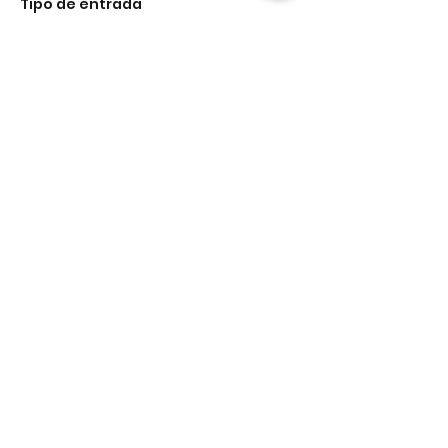
Tipo de entrada
Boleto
Precio
40,00 US$
+1,00 US$ de comisión de servicio de
entradas
Share This Event
El Centro de Recursos para Padres