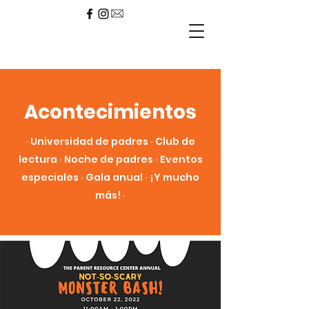
Acontecimientos
∙ Universidad de padres ∙ Club de
lectura ∙ Noche de padres ∙ Eventos
especiales ∙ Gala anual ∙ ¡Y mucho
más! ∙