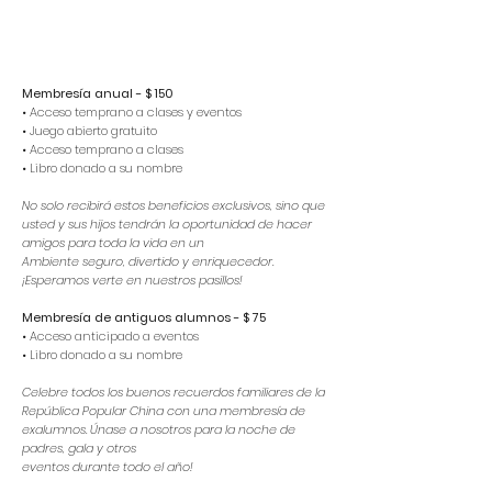
Membresía anual - $ 150
• Acceso temprano a clases y eventos
• Juego abierto gratuito
• Acceso temprano a clases
• Libro donado a su nombre
No solo recibirá estos beneficios exclusivos, sino que
usted y sus hijos tendrán la oportunidad de hacer
amigos para toda la vida en un
Ambiente seguro, divertido y enriquecedor.
¡Esperamos verte en nuestros pasillos!
Membresía de antiguos alumnos - $ 75
• Acceso anticipado a eventos
• Libro donado a su nombre
Celebre todos los buenos recuerdos familiares de la
República Popular China con una membresía de
exalumnos. Únase a nosotros para la noche de
padres, gala y otros
eventos durante todo el año!